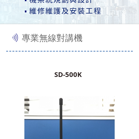
台
專業無線對講機
南
沙
發
訂
製
SD-500K